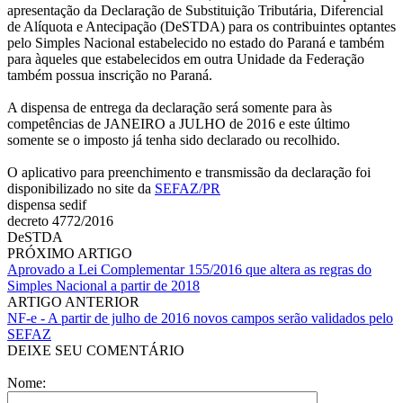
apresentação da Declaração de Substituição Tributária, Diferencial
de Alíquota e Antecipação (DeSTDA) para os contribuintes optantes
pelo Simples Nacional estabelecido no estado do Paraná e também
para àqueles que estabelecidos em outra Unidade da Federação
também possua inscrição no Paraná.
A dispensa de entrega da declaração será somente para às
competências de JANEIRO a JULHO de 2016 e este último
somente se o imposto já tenha sido declarado ou recolhido.
O aplicativo para preenchimento e transmissão da declaração foi
disponibilizado no site da
SEFAZ/PR
dispensa sedif
decreto 4772/2016
DeSTDA
PRÓXIMO ARTIGO
Aprovado a Lei Complementar 155/2016 que altera as regras do
Simples Nacional a partir de 2018
ARTIGO ANTERIOR
NF-e - A partir de julho de 2016 novos campos serão validados pelo
SEFAZ
DEIXE SEU COMENTÁRIO
Nome: