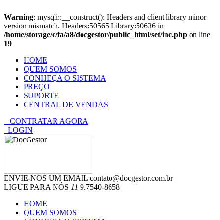
Warning
: mysqli::__construct(): Headers and client library minor
version mismatch. Headers:50565 Library:50636 in
/home/storage/c/fa/a8/docgestor/public_html/set/inc.php
on line
19
HOME
QUEM SOMOS
CONHEÇA O SISTEMA
PREÇO
SUPORTE
CENTRAL DE VENDAS
CONTRATAR AGORA
LOGIN
ENVIE-NOS UM EMAIL
contato@docgestor.com.br
LIGUE PARA NÓS
11
9.7540-8658
HOME
QUEM SOMOS