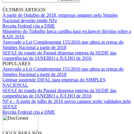
ÚLTIMOS ARTIGOS
A partir de Outubro de 2018, empresas optantes pelo Simples
Nacional deverão emitir NFe
Receita Federal cria a DME
Ministério do Trabalho lança cartilha para esclarecer dúvidas sobre a
RAIS 2016
Aprovado a Lei Complementar 155/2016 que altera as regras do
Simples Nacional a partir de 2018
SEFAZ do estado do Paraná dispensa entrega da SEDIF das
competências de JANEIRO a JULHO de 2016
POPULARES
Aprovado a Lei Complementar 155/2016 que altera as regras do
Simples Nacional a partir de 2018
Liminar suspende DIFAL para empresas do SIMPLES
NACIONAL
SEFAZ do estado do Paraná dispensa entrega da SEDIF das
competências de JANEIRO a JULHO de 2016
NF-e - A partir de julho de 2016 novos campos serão validados pelo
SEFAZ
Receita Federal cria a DME
LIGUE PARA NÓS